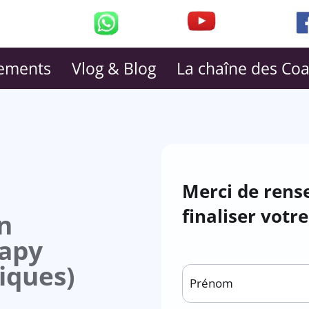
ements
Vlog & Blog
La chaîne des Co
Merci de rense
finaliser votr
n
apy
iques)