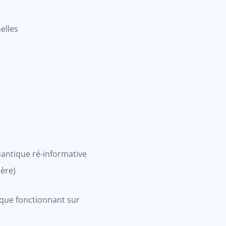
elles
uantique ré-informative
ière)
ique fonctionnant sur