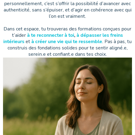
personnellement, c’est s’offrir la possibilité d’avancer avec
authenticité, sans s’épuiser, et d’agir en cohérence avec qui
l’on est vraiment.
Dans cet espace, tu trouveras des formations conçues pour
t’aider
à te reconnecter à toi
,
à dépasser les freins
intérieurs
et
à créer une vie qui te ressemble
. Pas à pas, tu
construis des fondations solides pour te sentir aligné.e,
serein.e et confiant.e dans tes choix.