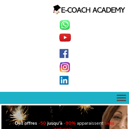
Des offres
-50
jusqu'à
-90%
apparaissent
sans