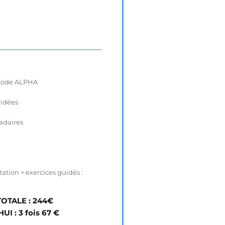
thode ALPHA
uidées
adaires
ation + exercices guidés :
OTALE : 244€
I : 3 fois 67 €