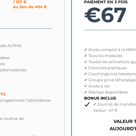
/ 197 €
PAIEMENT EN 3 FOIS
€67
au lieu de 494 €
hode ALPHA
✔ Accès complet à la Mé
✔ Tous les modules
idées
✔ Toutes les activations g
ues
✔ Exercices pratiques
ebdomadaires
✔ Coachings live hebdom
✔ Groupe privé WhatsApp
n
✔ Accès à vie
✔ Replays disponibles
RTS
BONUS INCLUS
“Reprogrammer l’abondance
✔ Journal de manifest
Valeur : 47 €
ne routine de
VALEUR T
AUJOURD’HU