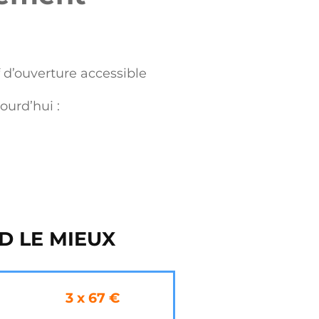
 d’ouverture accessible
urd’hui :
D LE MIEUX
3 x 67 €