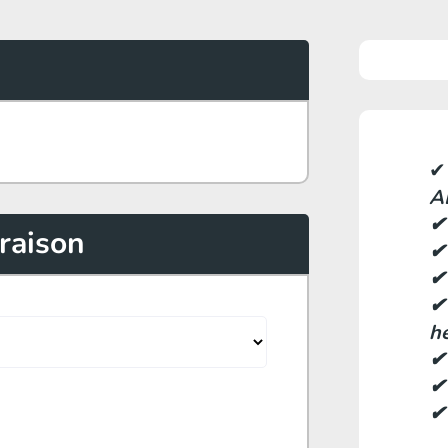
✔
A
✔
vraison
✔
✔
✔
h
✔
✔ 
✔