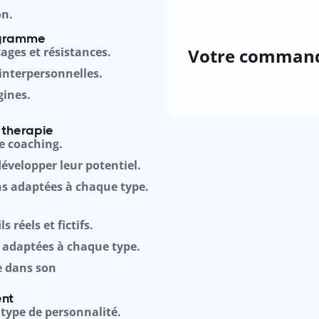
on.
agramme
ages et résistances.
Votre comman
interpersonnelles.
gines.
 therapie
e coaching.
développer leur potentiel.
ons adaptées à chaque type.
s réels et fictifs.
 adaptées à chaque type.
e dans son
ent
type de personnalité.