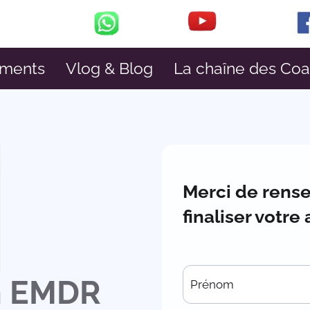
ments
Vlog & Blog
La chaîne des Co
Merci de rense
finaliser votre
n EMDR