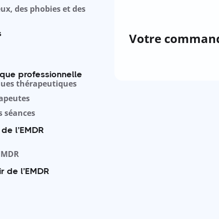
ux, des phobies et des
s
Votre comman
ique professionnelle
ques thérapeutiques
rapeutes
s séances
s de l’EMDR
’EMDR
ir de l’EMDR