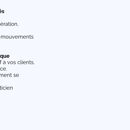
és
ération,
s, mouvements
ique
à vos clients.
ce.
mment se
ticien