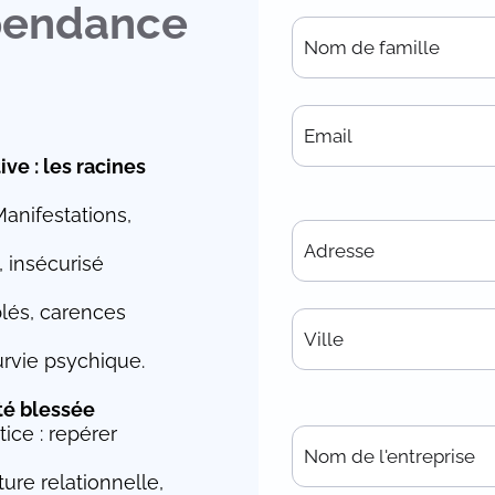
épendance
e : les racines
anifestations,
 insécurisé
blés, carences
urvie psychique.
té blessée
tice : repérer
ure relationnelle,