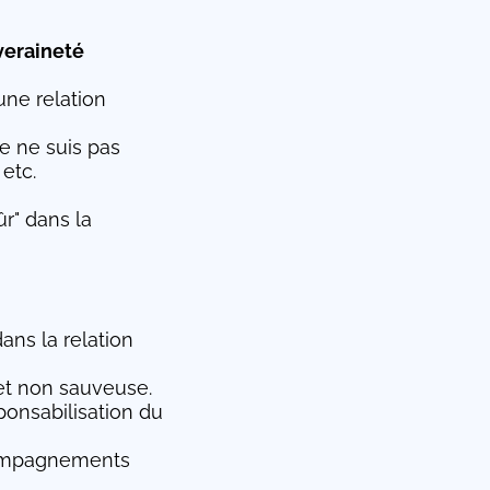
veraineté
une relation
Je ne suis pas
 etc.
ûr" dans la
ans la relation
 et non sauveuse.
sponsabilisation du
compagnements