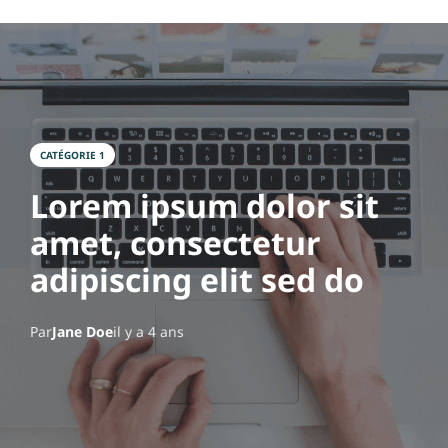
l
e
s
C
o
CATÉGORIE 1
n
Lorem ipsum dolor sit
t
amet, consectetur
a
adipiscing elit sed do
c
t
Par
Jane Doe
il y a 4 ans
E
q
u