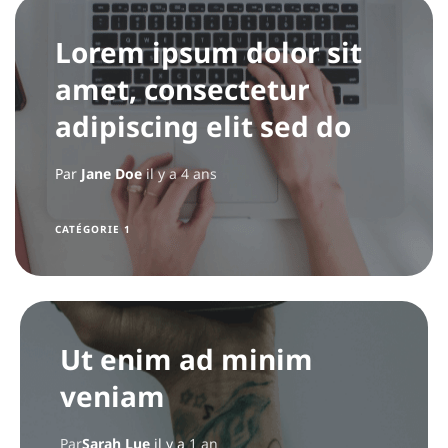
Lorem ipsum dolor sit
amet, consectetur
adipiscing elit sed do
Par
Jane Doe
il y a 4 ans
CATÉGORIE 1
Ut enim ad minim
veniam
Par
Sarah Lue
il y a
1 an