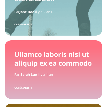
Par
Jane Doe
il y a
2 ans
CATÉGORIE 2
Ullamco laboris nisi ut
aliquip ex ea commodo
Par
Sarah Lue
il y a 1 an
CATÉGORIE 1