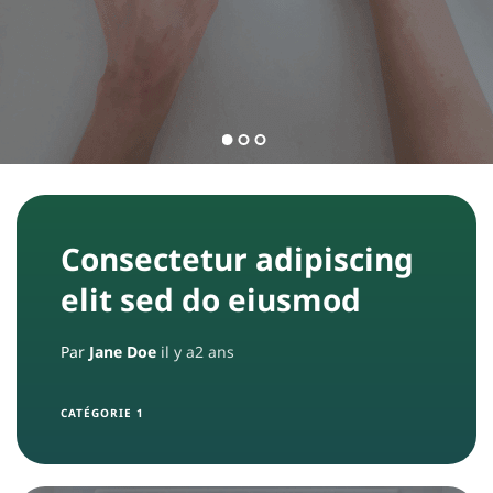
i
p
e
Consectetur adipiscing
elit sed do eiusmod
Par
Jane Doe
il y a2 ans
CATÉGORIE 1