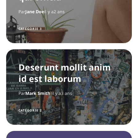
Par
Jane Doe
il y a2 ans
CATÉGORIE 3
Deserunt mollit anim
id est laborum
Par
Mark Smith
il y a3 ans
CATÉGORIE 2