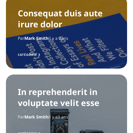
Consequat duis aute
irure dolor
Par
Mark Smith
il y a 2ans
CATÉGORIE 3
In reprehenderit in
voluptate velit esse
Par
Mark Smith
il y a3 ans