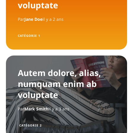
voluptate
Par
Jane Doe
il y a 2 ans
CATÉGORIE 1
Autem dolore, alias,
numquam enim ab
voluptate
Par
Mark Smith
il y a 3 ans
CATÉGORIE 2