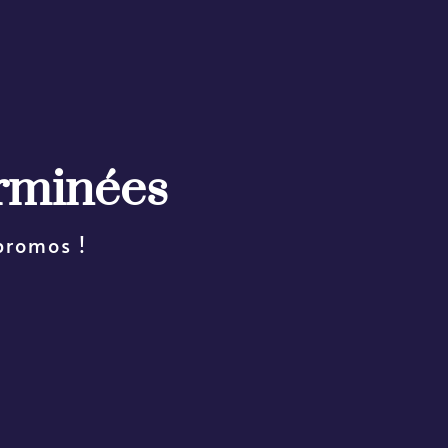
erminées
 promos !