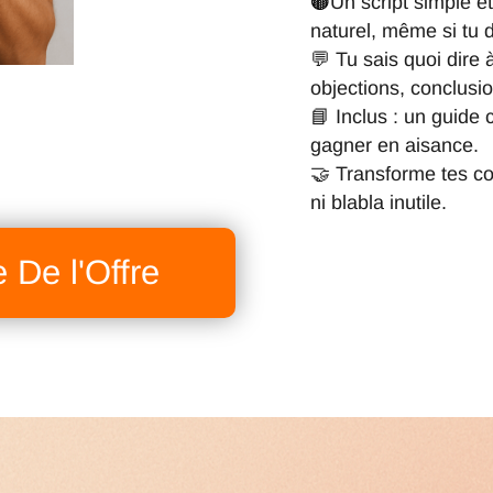
🟤
Un script simple e
naturel, même si tu d
💬 Tu sais quoi dire 
objections, conclusio
📘 Inclus : un guide c
gagner en aisance.
🤝 Transforme tes co
ni blabla inutile.
e De l'Offre