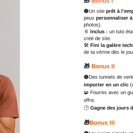
🎁
Bonus
I
🟤
Un site
prêt à l’em
peux
personnaliser à
photos).
📎
Inclus :
un tuto éta
créé de site.
🛠️
Fini la galère tec
de ta vitrine dès le jou
🎁
Bonus II
🟤
Des tunnels de ven
importer en un clic
(c
🧩 Fournis avec un gu
offre.
🕒
Gagne des jours d
🎁
Bonus III