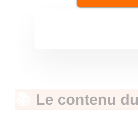
📚
Le contenu d