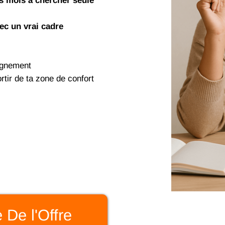
s mois à chercher seule
ec un vrai cadre
agnement
rtir de ta zone de confort
e De l'Offre