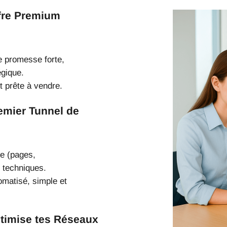
ffre Premium
ne promesse forte,
égique.
et prête à vendre.
emier Tunnel de
te (pages,
 techniques.
omatisé, simple et
ptimise tes Réseaux