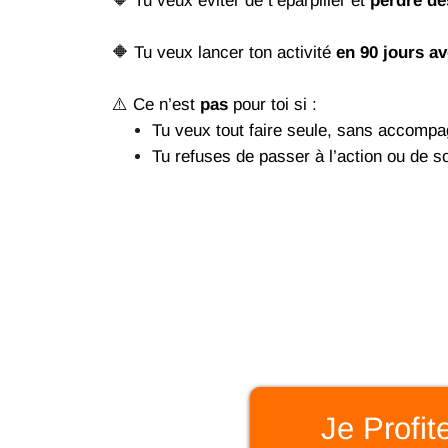
🔶 Tu veux éviter de t’éparpiller et
perdre de
🔶 Tu veux lancer ton activité
en 90 jours av
⚠️ Ce n’est
pas
pour toi si :
Tu veux tout faire seule, sans accomp
Tu refuses de passer à l’action ou de so
Je Profit