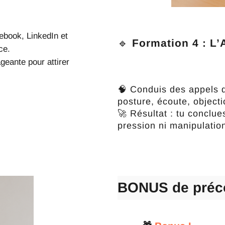
ebook, LinkedIn et
🔹
Formation 4 : L’
ce.
geante pour attirer
🧠 Conduis des appels d
posture, écoute, objecti
🚀 Résultat : tu conclue
pression ni manipulatio
BONUS de pré