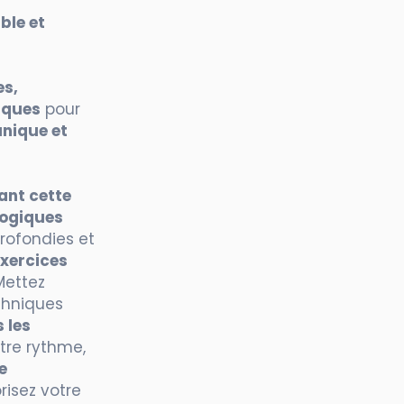
ble et
es,
iques
pour
nique et
ant cette
ogiques
rofondies et
xercices
Mettez
chniques
s les
tre rythme,
e
orisez votre