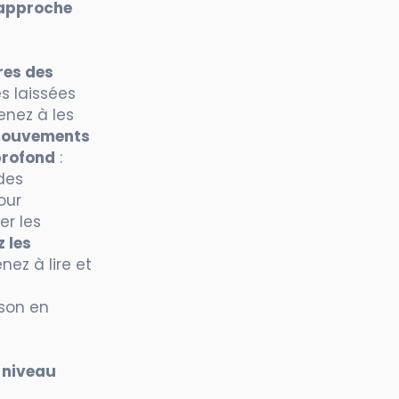
 approche
res des
s laissées
enez à les
 mouvements
profond
:
 des
our
er les
 les
nez à lire et
son en
 niveau