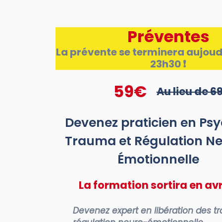
Préventes
La prévente se terminera aujoud
23h30 ❗
59€
Au lieu de 6
Devenez praticien en Ps
Trauma et Régulation N
Émotionnelle
La formation sortira en avr
Devenez expert en libération des t