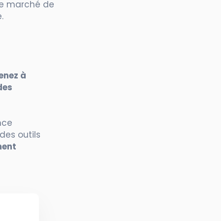
le marché de
.
enez à
des
nce
des outils
ment