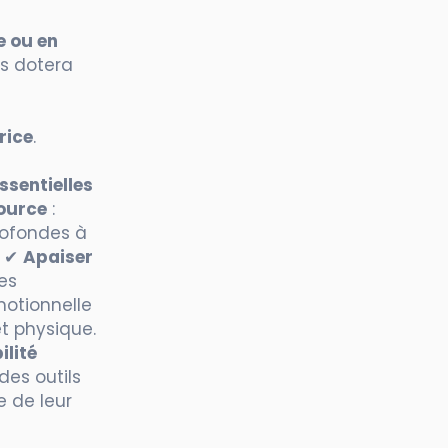
e ou en
us dotera
e
rice
.
sentielles
source
:
profondes à
. ✔
Apaiser
es
motionnelle
et physique.
ilité
des outils
e de leur