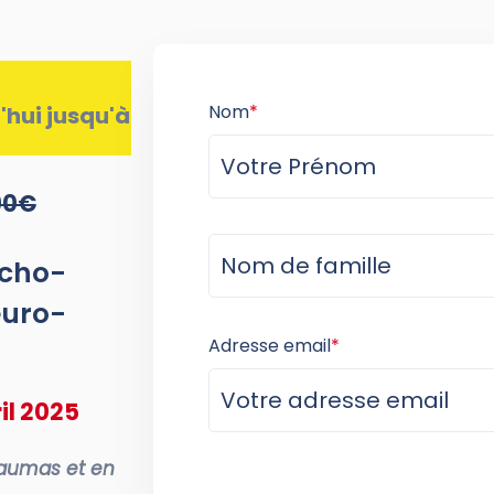
Nom
*
'hui jusqu'à
90€
ycho-
euro-
Adresse email
*
il 2025
raumas et en