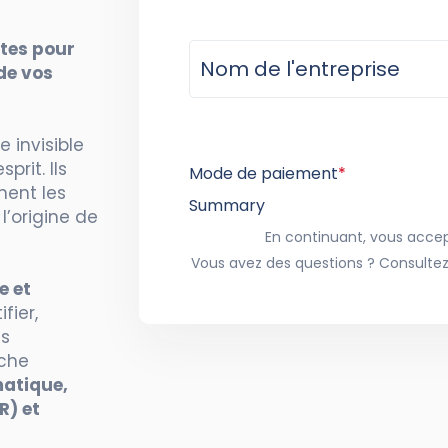
tes pour
de vos
 invisible
prit. Ils
Mode de paiement
*
nent les
Summary
’origine de
En continuant, vous accept
Vous avez des questions ? Consultez
e et
fier,
es
oche
atique,
R) et