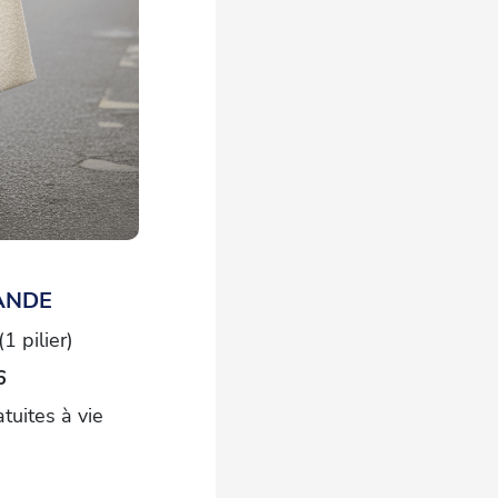
ANDE
1 pilier)
6
atuites à vie