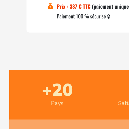
Prix : 387 € TTC
(paiement unique
Paiement 100 % sécurisé 🔒
+20
Pays
Sati