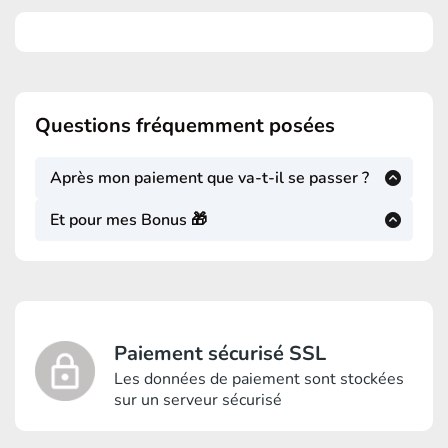
Questions fréquemment posées
Après mon paiement que va-t-il se passer ?
Quelques minutes après l'enregistrement de
Et pour mes Bonus 🎁
votre paiement vous allez recevoir un mail
Certains vont arriver par mails, d'autres seront
contenant toutes les informations dont vous
dans vos espaces étudiants
avez besoin pour suivre cette fantastique
aventure ALPHA 🎉
Paiement sécurisé SSL
Les données de paiement sont stockées
sur un serveur sécurisé