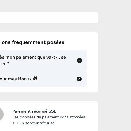
ions fréquemment posées
ès mon paiement que va-t-il se
ser ?
ques minutes après l'enregistrement de
pour mes Bonus 🎁
e paiement vous allez recevoir un mail
enant toutes les informations dont vous avez
ains vont arriver par mails, d'autres seront
in pour suivre cette fantastique aventure
 vos espaces étudiants
HA 🎉
Paiement sécurisé SSL
Les données de paiement sont stockées
sur un serveur sécurisé