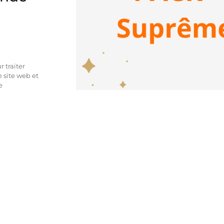
 traiter
 site web et
e