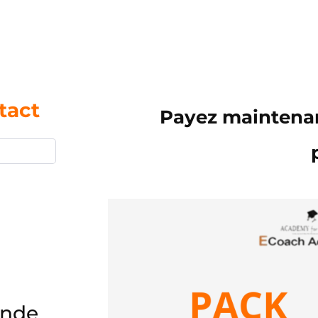
tact
Payez maintenan
ande