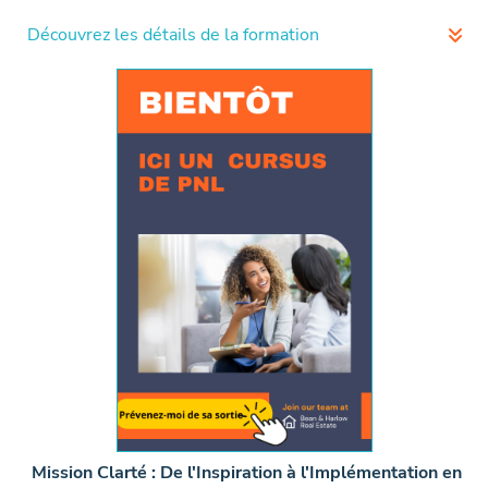
Découvrez les détails de la formation
Découvrez Votre Vocation :
Démarrez avec l'IKIGAÏ et
le Human Design pour révéler vos talents et aligner
votre passion avec votre mission.
Élaborez des Offres Puissantes :
Passez de la
découverte à la création, en développant un catalogue
d'offres qui captivent et convertissent votre clientèle
idéale.
Réussissez Votre Projet à Coup Sûr !
Notre
accompagnement innovant ne se limite pas à
l'apprentissage ; il vous propulse vers l'action,
garantissant une mise en œuvre sûre et efficace pour
lancer votre entreprise en moins de 90 jours.
Lire plus
Mission Clarté : De l'Inspiration à l'Implémentation en