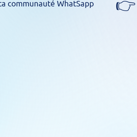
👉
s ta communauté WhatSapp