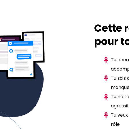
Cette 
pour toi
Tu acco
accomp
Tu sais 
manques
Tu ne t
agressif
Tu veux
rôle