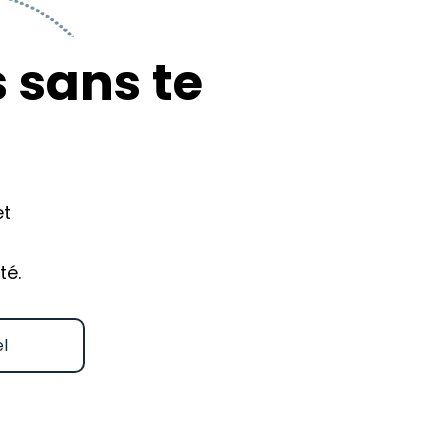
s sans te
et
té.
l