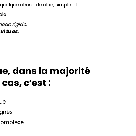
quelque chose de clair, simple et
ble
hode rigide.
ui tu es
.
ue, dans la majorité
 cas, c’est :
oue
ignés
complexe