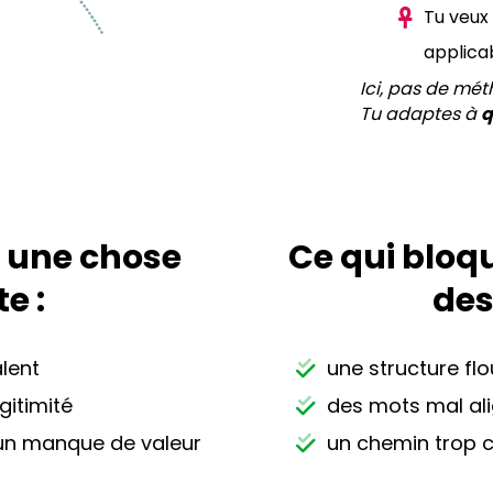
Tu veux 
applica
Ici, pas de mét
Tu adaptes à
q
e une chose
Ce qui bloq
e :
des
lent
une structure fl
gitimité
des mots mal al
 un manque de valeur
un chemin trop 