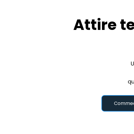
Attire t
U
qu