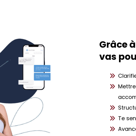
Grâce à
vas pou
Clarif
Mettre
acco
Struct
Te sen
Avance