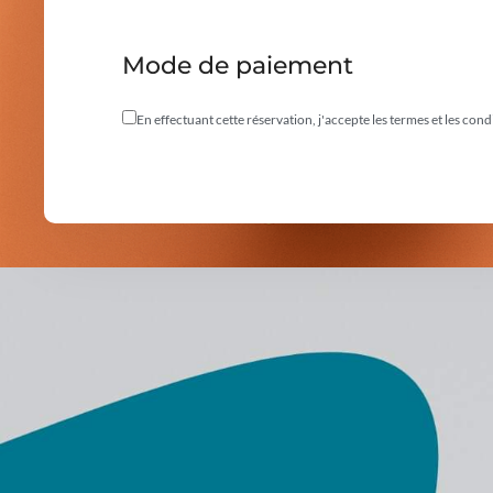
Mode de paiement
En effectuant cette réservation, j'accepte les termes et les cond