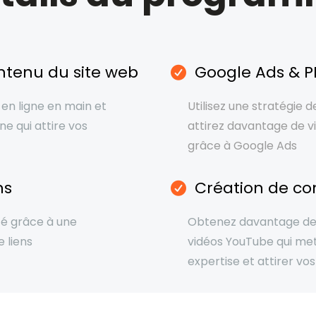
ntenu du site web
Google Ads & 
en ligne en main et
Utilisez une stratégie d
ne qui attire vos
attirez davantage de vi
grâce à Google Ads
ns
Création de co
té grâce à une
Obtenez davantage de 
 liens
vidéos YouTube qui me
expertise et attirer vos