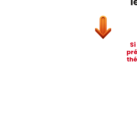
l
Si
pré
thé