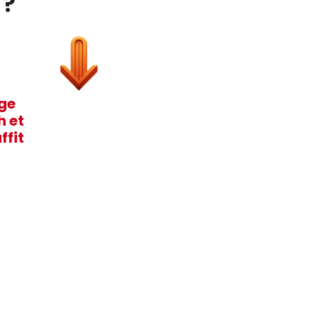
 ?
age
h et
ffit