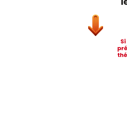
l
Si
pré
thé