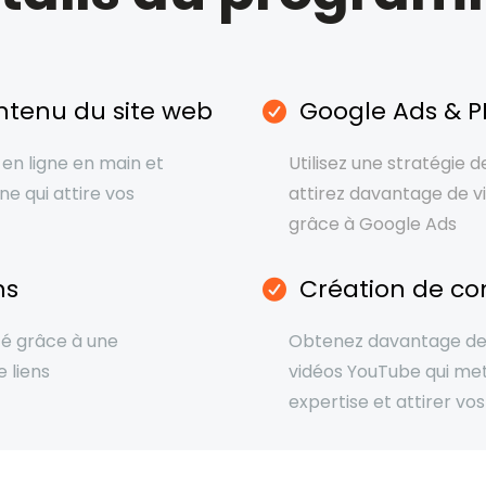
ntenu du site web
Google Ads & 
en ligne en main et
Utilisez une stratégie d
ne qui attire vos
attirez davantage de vi
grâce à Google Ads
ns
Création de co
té grâce à une
Obtenez davantage de 
 liens
vidéos YouTube qui me
expertise et attirer vos