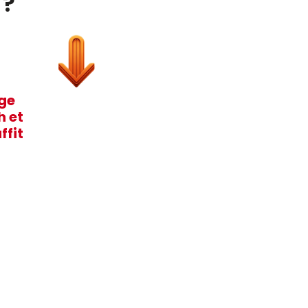
 ?
age
h et
ffit