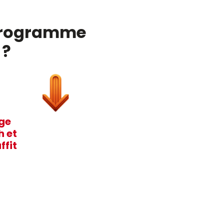
e programme
 ?
age
h et
ffit