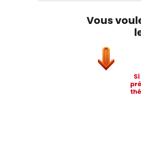
Vous voule
l
Si
pré
thé