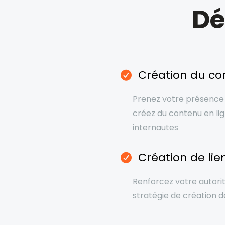
Dé
Création du co
Prenez votre présence 
créez du contenu en lig
internautes
Création de lie
Renforcez votre autori
stratégie de création de