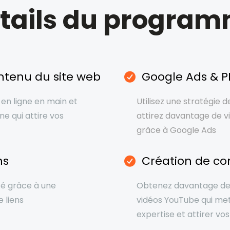
tails du progra
ntenu du site web
Google Ads & 
en ligne en main et
Utilisez une stratégie d
ne qui attire vos
attirez davantage de vi
grâce à Google Ads
ns
Création de co
té grâce à une
Obtenez davantage de 
 liens
vidéos YouTube qui me
expertise et attirer vos