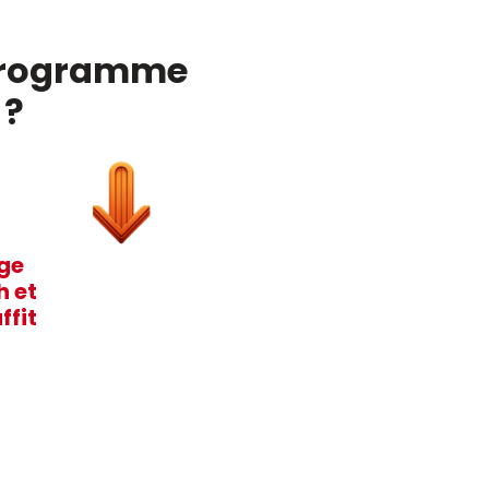
e programme
 ?
age
h et
ffit