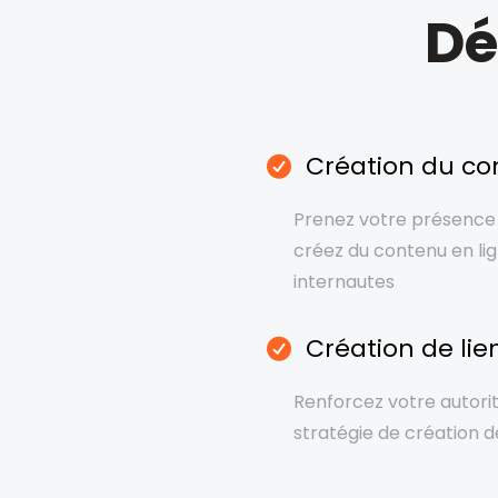
Dé
Création du co
Prenez votre présence 
créez du contenu en lig
internautes
Création de lie
Renforcez votre autori
stratégie de création de