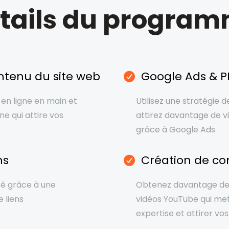
tails du progra
ntenu du site web
Google Ads & 
en ligne en main et
Utilisez une stratégie d
ne qui attire vos
attirez davantage de vi
grâce à Google Ads
ns
Création de co
té grâce à une
Obtenez davantage de 
 liens
vidéos YouTube qui me
expertise et attirer vos