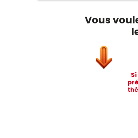
Vous voule
l
Si
pré
thé