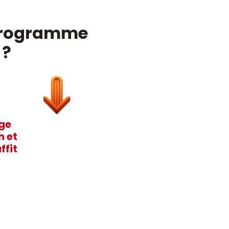
e programme
 ?
age
h et
ffit