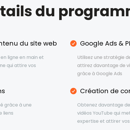
tails du progra
ntenu du site web
Google Ads & 
en ligne en main et
Utilisez une stratégie d
ne qui attire vos
attirez davantage de vi
grâce à Google Ads
ns
Création de co
té grâce à une
Obtenez davantage de 
 liens
vidéos YouTube qui me
expertise et attirer vos