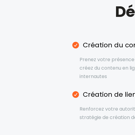
Dé
Création du co
Prenez votre présence 
créez du contenu en lig
internautes
Création de lie
Renforcez votre autori
stratégie de création de