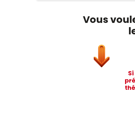
Vous voule
l
Si
pré
thé