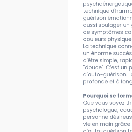
psychoénergétique
technique d'harmo
guérison émotionn
aussi soulager u
de symptômes co
douleurs physique
La technique conn
un énorme succès :
d'être simple, rapi
"douce". C’est un p
d’auto-guérison. L
profonde et à long
Pourquoi se forme
Que vous soyez th
psychologue, coa
personne désireus
vie en main grâce 
d’auto-guérison t