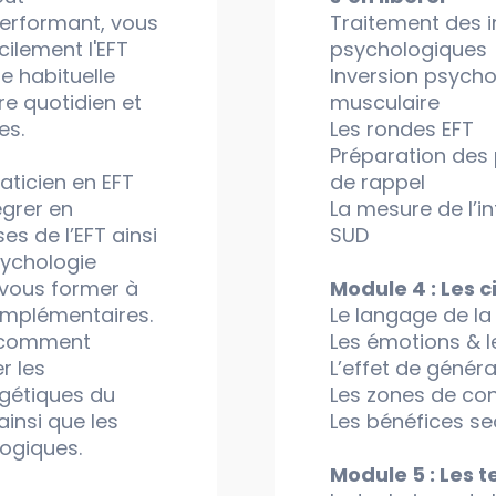
performant, vous
Traitement des i
cilement l'EFT
psychologiques
e habituelle
Inversion psycho
re quotidien et
musculaire
es.
Les rondes EFT
Préparation des
aticien en EFT
de rappel
égrer en
La mesure de l’in
es de l’EFT ainsi
SUD
sychologie
 vous former à
Module 4 : Les c
omplémentaires.
Le langage de la
 comment
Les émotions & l
er les
L’effet de généra
rgétiques du
Les zones de con
insi que les
Les bénéfices s
logiques.
Module 5 : Les 