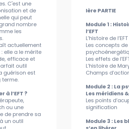
s. C'est une
nisation et de
Ière PARTIE
elle qui peut
n grand nombre
Module 1 : Histo
mme les
l’EFT
s.
L’histoire de l’EF
aît actuellement
Les concepts de 
 elle a le mérite
psychoénergéti
de, efficace et
Les effets de l’E
arfait outil
L’histoire de Mar
a guérison est
Champs d’action 
 terme.
Module 2 : La 
r à l’EFT ?
Les méridiens & 
érapeute,
Les points d’acu
ch ou une
signification
e de prendre sa
à un outil
Module 3 : Les
out
s’en libérer