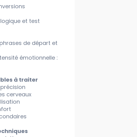
nversions
logique et test
 phrases de départ et
tensité émotionnelle :
ibles à traiter
 précision
es cerveaux
lisation
fort
econdaires
techniques