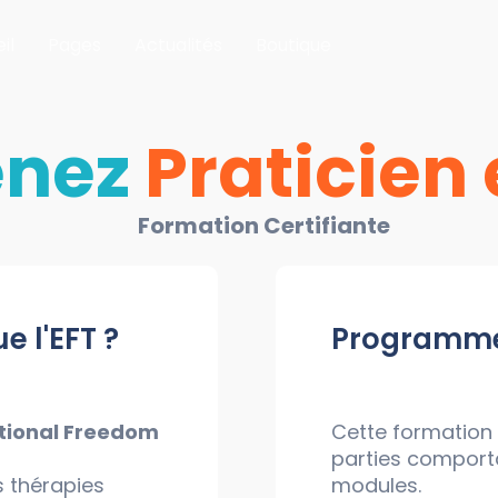
il
Pages
Actualités
Boutique
enez
Praticien 
Formation Certifiante
e l'EFT ?
Programme 
otional Freedom
Cette formation 
parties comport
es thérapies
modules.