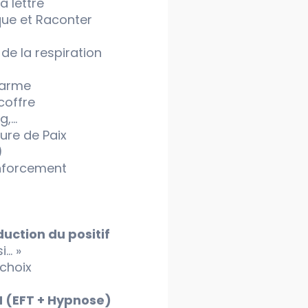
a lettre
que et Raconter
de la respiration
larme
coffre
g,…
ure de Paix
)
nforcement
duction du positif
i… »
choix
H (EFT + Hypnose)